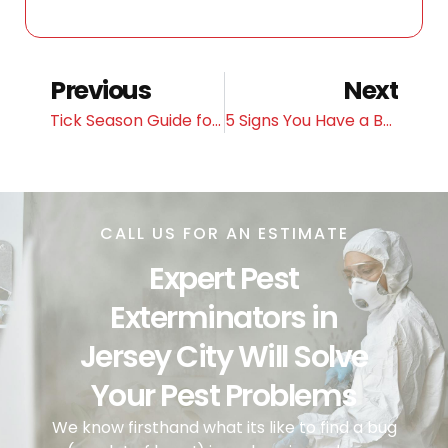
Previous
Next
Tick Season Guide for Hudson County Homeowners
5 Signs You Have a Bed Bug Problem (And What to Do Next)
CALL US FOR AN ESTIMATE
Expert Pest
Exterminators in
Jersey City Will Solve
Your Pest Problems
We know firsthand what its like to find a bug